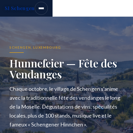
SI Schengen
SCHENGEN, LUXEMBOURG
Hunnefeier — Fête des
Vendanges
Chaque octobre, le village de Schengen s'anime
avec la traditionnelle fête des vendanges le long
de la Moselle. Dégustations de vins, spécialités
locales, plus de 100 stands, musique live et le
fameux « Schengener Hinnchen ».